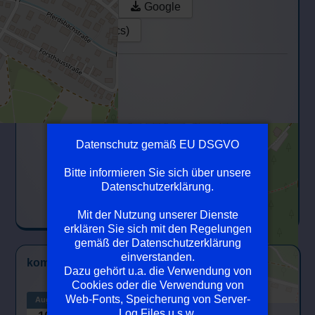
Drucken
Google
Outlook (.ics)
Datenschutz gemäß EU DSGVO
Bitte informieren Sie sich über unsere
Datenschutzerklärung.
Mit der Nutzung unserer Dienste
erklären Sie sich mit den Regelungen
gemäß der Datenschutzerklärung
einverstanden.
kommende Events
Dazu gehört u.a. die Verwendung von
Cookies oder die Verwendung von
Vorstandssitzung
Web-Fonts, Speicherung von Server-
Aug.
Log Files u.s.w.