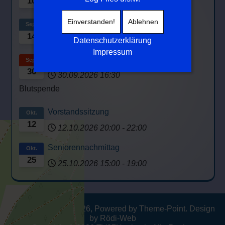
10
10.08.2026
20:00
-
22:00
Einverstanden!
Ablehnen
Vorstandssitzung
Sep.
14
14.09.2026
20:00
-
22:00
Datenschutzerklärung
Impressum
DRK: Blutspende
Sep.
30
30.09.2026
16:30
Blutspende
Vorstandssitzung
Okt.
12
12.10.2026
20:00
-
22:00
Seniorennachmittag
Okt.
25
25.10.2026
15:00
-
19:00
© TV07Heubach 2026, Powered by
Theme-Point
. Design
by
Rödi-Web