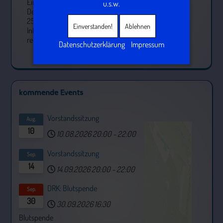
Ein neuer Termin steht bereits fest:
u.s.w.
Der Seniorennachmittag wird am
25. Oktober nachgeholt. Nähere
Einverstanden!
Ablehnen
Informationen hierzu folgen
rechtzeitig.
Datenschutzerklärung
Impressum
kommende Events
Vorstandssitzung
Aug.
10
10.08.2026
20:00
-
22:00
Vorstandssitzung
Sep.
14
14.09.2026
20:00
-
22:00
DRK: Blutspende
Sep.
30
30.09.2026
16:30
+
−
Blutspende