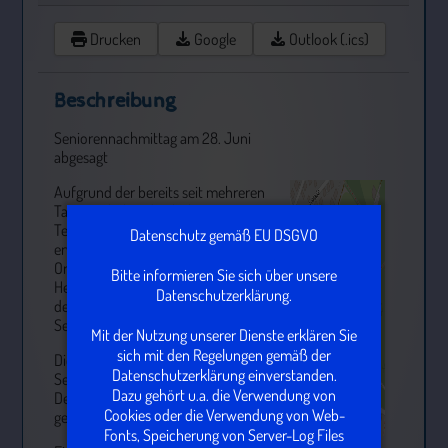
Drucken
Google
Outlook (.ics)
Beschreibung
Seniorennachmittag am 28. Juni
abgesagt
Aufgrund der bereits seit mehreren
Tagen anhaltenden hohen
Temperaturen und der weiterhin
Datenschutz gemäß EU DSGVO
erwarteten Hitze hat sich der
Ortsbeirat Heubach schweren
Bitte informieren Sie sich über unsere
Herzens dazu entschieden, den für
Datenschutzerklärung.
den 28. Juni geplanten
Seniorennachmittag abzusagen.
Mit der Nutzung unserer Dienste erklären Sie
sich mit den Regelungen gemäß der
Die Gesundheit unserer
Datenschutzerklärung einverstanden.
Seniorinnen und Senioren geht vor.
Dazu gehört u.a. die Verwendung von
Deshalb möchten wir kein
Cookies oder die Verwendung von Web-
gesundheitliches Risiko eingehen.
Fonts, Speicherung von Server-Log Files