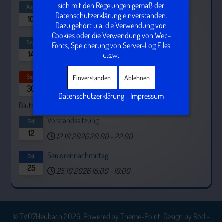
sich mit den Regelungen gemäß der
Vorstandssitzung
Aug.
Datenschutzerklärung einverstanden.
10
10.08.2026
20:00
-
22:00
Dazu gehört u.a. die Verwendung von
Cookies oder die Verwendung von Web-
Vorstandssitzung
Sep.
Fonts, Speicherung von Server-Log Files
14
u.s.w.
14.09.2026
20:00
-
22:00
DRK: Blutspende
Sep.
Einverstanden!
Ablehnen
30
30.09.2026
16:30
Datenschutzerklärung
Impressum
Blutspende
Vorstandssitzung
Okt.
12
12.10.2026
20:00
-
22:00
Seniorennachmittag
Okt.
25
25.10.2026
15:00
-
19:00
© TV07Heubach 2026, Powered by
Theme-Point
. Design by
Rödi-